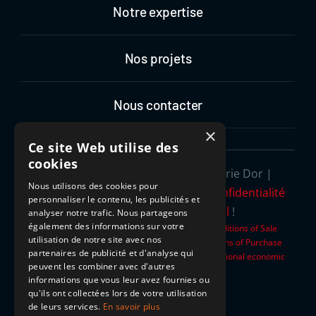
Notre expertise
Nos projets
Nous contacter
×
Ce site Web utilise des
cookies
Tous droits réservés 2026 | Corderie Dor |
Nous utilisons des cookies pour
Mentions légales
| |
Politique de confidentialité
personnaliser le contenu, les publicités et
|Une solution
Monweblocal
!
analyser notre trafic. Nous partageons
également des informations sur votre
Conditions Générales de Ventes
–
General Conditions of Sale
utilisation de notre site avec nos
Conditions Générales d’Achat
–
General Conditions of Purchase
partenaires de publicité et d'analyse qui
Sanctions économiques internationales
–
International economic
peuvent les combiner avec d'autres
sanctions
informations que vous leur avez fournies ou
qu'ils ont collectées lors de votre utilisation
de leurs services.
En savoir plus
Plan du site